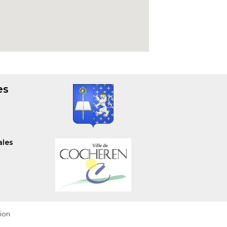
es
ales
ion