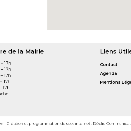
re de la Mairie
Liens Util
– 17h
Contact
– 17h
Agenda
 – 17h
– 17h
Mentions Lég
– 17h
nche
en -
Création et programmation de sites internet : Déclic Communicat