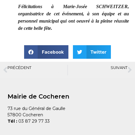
Félicitations à Marie-Josée SCHWEITZER,
organisatrice de cet événement, à son équipe et au
personnel municipal qui ont oeuvré à la pleine réussite
de cette belle fête.
Facebook
Twitter
PRÉCÉDENT
SUIVANT
Zones d’Accélération des Energies Renouvelables (ZAEnR) concertation publique
Participation citoyenne
Mairie de Cocheren
73 rue du Général de Gaulle
57800 Cocheren
Tél :
03 87 29 77 33