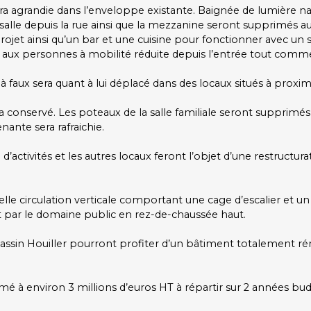
era agrandie dans l’enveloppe existante. Baignée de lumière nat
 salle depuis la rue ainsi que la mezzanine seront supprimés au
ojet ainsi qu’un bar et une cuisine pour fonctionner avec un se
 aux personnes à mobilité réduite depuis l’entrée tout comme 
à faux sera quant à lui déplacé dans des locaux situés à proximit
conservé. Les poteaux de la salle familiale seront supprimés 
enante sera rafraichie.
 d’activités et les autres locaux feront l’objet d’une restructu
le circulation verticale comportant une cage d’escalier et un
it par le domaine public en rez-de-chaussée haut.
 bassin Houiller pourront profiter d’un bâtiment totalement ré
imé à environ 3 millions d’euros HT à répartir sur 2 années bud